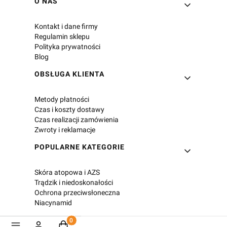
Linki w stopce
O NAS
Kontakt i dane firmy
Regulamin sklepu
Polityka prywatności
Blog
OBSŁUGA KLIENTA
Metody płatności
Czas i koszty dostawy
Czas realizacji zamówienia
Zwroty i reklamacje
POPULARNE KATEGORIE
Skóra atopowa i AZS
Trądzik i niedoskonałości
Ochrona przeciwsłoneczna
Niacynamid
Produkty w koszyku: 0. Zobacz szczegóły